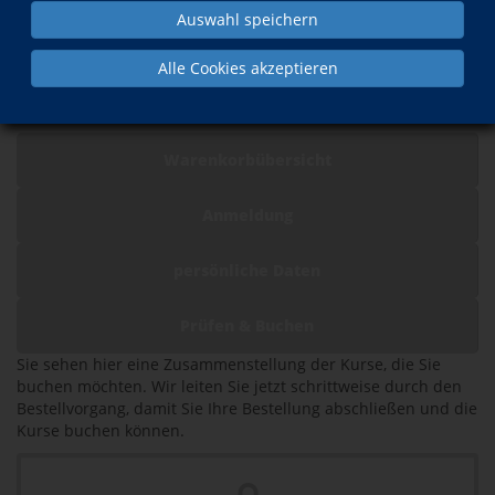
Auswahl speichern
Warenkorb
Alle Cookies akzeptieren
Ihre Kursliste
Warenkorbübersicht
Anmeldung
persönliche Daten
Prüfen & Buchen
Sie sehen hier eine Zusammenstellung der Kurse, die Sie
buchen möchten. Wir leiten Sie jetzt schrittweise durch den
Bestellvorgang, damit Sie Ihre Bestellung abschließen und die
Kurse buchen können.