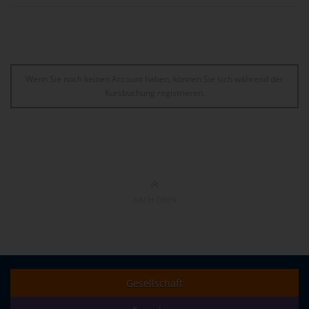
Wenn Sie noch keinen Account haben, können Sie sich während der
Kursbuchung registrieren.
NACH OBEN
Gesellschaft