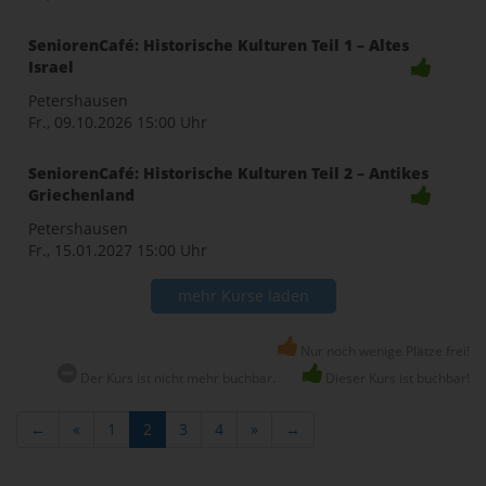
SeniorenCafé: Historische Kulturen Teil 1 – Altes
Israel
Petershausen
Fr., 09.10.2026
15:00 Uhr
SeniorenCafé: Historische Kulturen Teil 2 – Antikes
Griechenland
Petershausen
Fr., 15.01.2027
15:00 Uhr
mehr Kurse laden
Nur noch wenige Plätze frei!
Der Kurs ist nicht mehr buchbar.
Dieser Kurs ist buchbar!
←
«
1
2
3
4
»
→