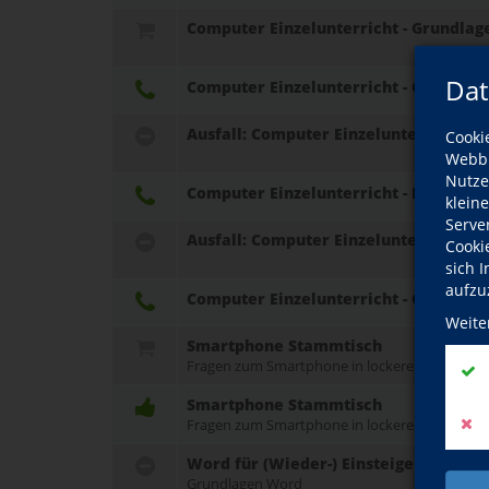
Computer Einzelunterricht - Grundlag
Dat
Computer Einzelunterricht - Grundlag
Ausfall: Computer Einzelunterricht - 
Cooki
Webbr
Nutze
Computer Einzelunterricht - Fortgesch
klein
Serve
Ausfall: Computer Einzelunterricht -
Cooki
sich 
aufzu
Computer Einzelunterricht - Grundlag
Weite
Smartphone Stammtisch
Fragen zum Smartphone in lockerer Gespräch
Smartphone Stammtisch
Fragen zum Smartphone in lockerer Gespräch
Word für (Wieder-) Einsteiger
Grundlagen Word