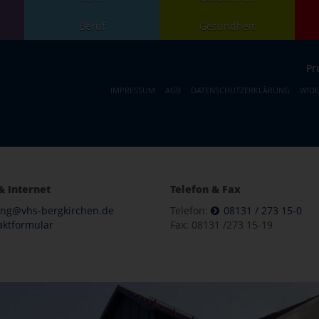
Beruf
Gesundheit
Pr
IMPRESSUM
AGB
DATENSCHUTZERKLÄRUNG
WID
& Internet
Telefon & Fax
ung@vhs-bergkirchen.de
Telefon:
08131 / 273 15-0
aktformular
Fax: 08131 /273 15-19