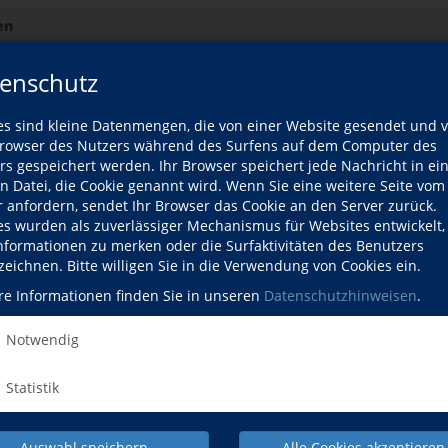
en
enschutz
en
Fortgeschrittene
es sind kleine Datenmengen, die von einer Website gesendet und 
owser des Nutzers während des Surfens auf dem Computer des
rs gespeichert werden. Ihr Browser speichert jede Nachricht in ei
rittene
en Datei, die Cookie genannt wird. Wenn Sie eine weitere Seite vom
r anfordern, sendet Ihr Browser das Cookie an den Server zurück.
 Grundlagen MS-Access
es wurden als zuverlässiger Mechanismus für Websites entwickelt
Informationen zu merken oder die Surfaktivitäten des Benutzers
zeichnen. Bitte willigen Sie in die Verwendung von Cookies ein.
en MS-Access
re Informationen finden Sie in unseren
Datenschutzhinweisen
.
srunde
Notwendig
Statistik
srunde
Auswahl speichern
Alle Cookies akzeptieren