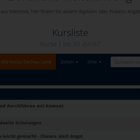
g aus Interesse, hier finden Sie unsere digitalen oder Präsenz-Ang
Kursliste
Kurse 1 bis
20
von
67
Alle Kurse Dachau-Land
Zeiten
Orte
und durchführen mit Komoot
iduelle Schulungen
n leicht gemacht - Chance statt Angst