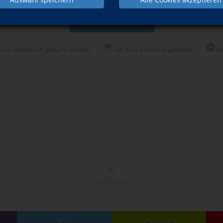
mehr Kurse laden
 nur telefonisch gebucht werden.
Der Kurs ist bereits gelaufen.
De
NACH OBEN
Beruf
Gesundheit