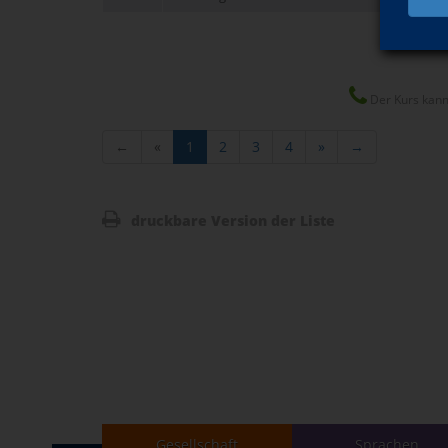
Der Kurs kann
←
«
1
2
3
4
»
→
druckbare Version der Liste
Gesellschaft
Sprachen