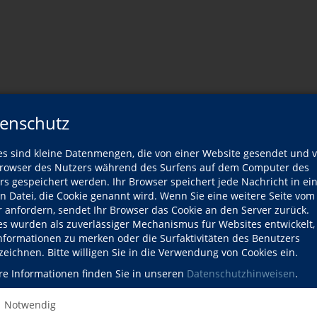
Kursliste
enschutz
Kurse 1 bis
1
von
1
es sind kleine Datenmengen, die von einer Website gesendet und 
owser des Nutzers während des Surfens auf dem Computer des
rs gespeichert werden. Ihr Browser speichert jede Nachricht in ei
u-Land
Zeiten
Orte
en Datei, die Cookie genannt wird. Wenn Sie eine weitere Seite vom
r anfordern, sendet Ihr Browser das Cookie an den Server zurück.
es wurden als zuverlässiger Mechanismus für Websites entwickelt
Informationen zu merken oder die Surfaktivitäten des Benutzers
ses der vhs Bergkirchen
zeichnen. Bitte willigen Sie in die Verwendung von Cookies ein.
re Informationen finden Sie in unseren
Datenschutzhinweisen
.
Notwendig