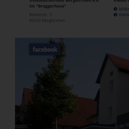
Volkshochschule Bergkirchen e.V.
E-Mail 
im "Bruggerhaus"
bild
Römerstr. 3
Kont
85232 Bergkirchen