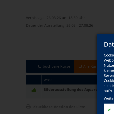
Vernissage: 26.03.26 um 18:30 Uhr
Dauer der Ausstellung: 26.03.- 27.08.26
Dat
Cooki
Webbr
Nutze
buchbare Kurse
Alle Kurse Dacha
klein
Serve
Was?
Cooki
sich 
Bilderausstellung des Aquarellmalkur
aufzu
Weite
druckbare Version der Liste