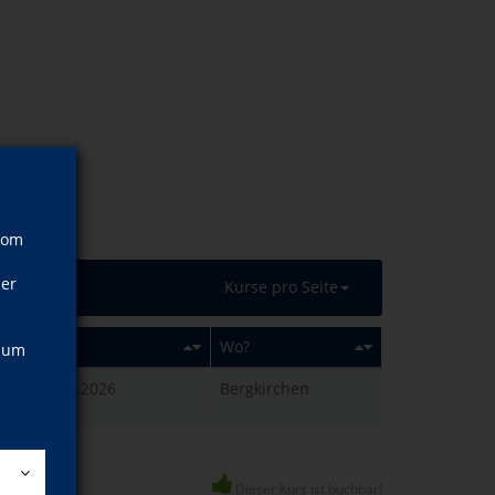
vom
ner
Kurse pro Seite
Wann?
Wo?
, um
Fr., 23.10.2026
Bergkirchen
18:00 Uhr
Dieser Kurs ist buchbar!