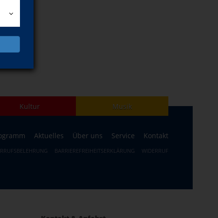
Kultur
Musik
ogramm
Aktuelles
Über uns
Service
Kontakt
ERRUFSBELEHRUNG
BARRIEREFREIHEITSERKLÄRUNG
WIDERRUF