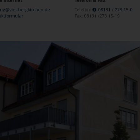
& Internet
Telefon & Fax
ung@vhs-bergkirchen.de
Telefon:
08131 / 273 15-0
aktformular
Fax: 08131 /273 15-19