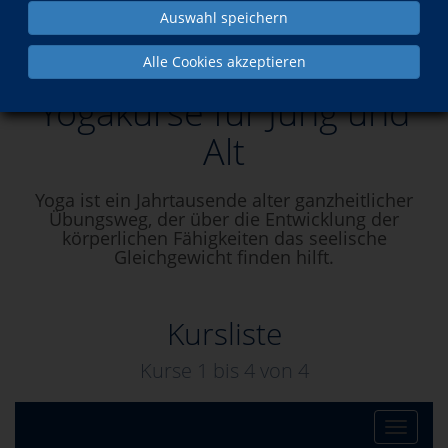
Auswahl speichern
Yogakurse für Jung und Alt
Alle Cookies akzeptieren
Yogakurse für Jung und
Alt
Yoga ist ein Jahrtausende alter ganzheitlicher
Übungsweg, der über die Entwicklung der
körperlichen Fähigkeiten das seelische
Gleichgewicht finden hilft.
Kursliste
Kurse 1 bis
4
von
4