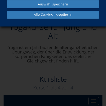
Auswahl speichern
Yogakurse für Jung und Alt
Alle Cookies akzeptieren
Yogakurse für Jung und
Alt
Yoga ist ein Jahrtausende alter ganzheitlicher
Übungsweg, der über die Entwicklung der
körperlichen Fähigkeiten das seelische
Gleichgewicht finden hilft.
Kursliste
Kurse 1 bis
4
von
4