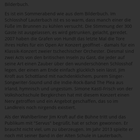
Bilderbuch.
Es ist ein Sommerabend wie aus dem Bilderbuch. Im
Schlosshof Lauterbach ist es so warm, dass manch einer die
Füße im Brunnen zu kühlen versucht. Die Stimmung der 300
Gäste ist ausgelassen, es wird getrunken, gelacht, geredet.
2007 haben die Grafen von Hundt das letzte Mal die Tore
ihres Hofes für ein Open Air Konzert geöffnet - damals für ein
Klassik-Konzert zweier tschechischer Orchester. Diesmal sind
zwei Acts von den britischen Inseln zu Gast, die jeder auf
seine Art einen Zauber über den wunderschönen Schlosshof
legen, der einen am Ende einfach glücklich sein lässt. Jim
Kroft aus Schottland mit nachdenklichem, purem Singer-
Songwriter-Sound und die Indie-Rock-Band The Plea aus
Irland, hymnisch und ungestüm. Simone Kastl-Frisch von der
Volkshochschule Bergkirchen hat mit diesem Konzert einen
Nerv getroffen und ein Angebot geschaffen, das so im
Landkreis noch nirgends existiert.
Als der Wahlberliner Jim Kroft auf die Bühne tritt und das
Publikum mit "Servus" begrüßt, hat er schon gewonnen. Er
braucht nicht viel, um zu überzeugen. Im Jahr 2013 spielte er
noch mit seiner Band in der Alten Schule in Lauterbach,