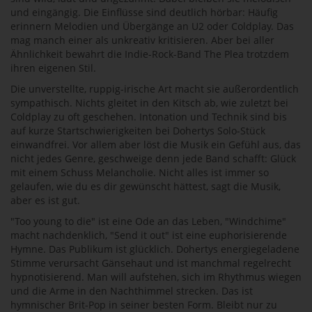
und eingängig. Die Einflüsse sind deutlich hörbar: Häufig
erinnern Melodien und Übergänge an U2 oder Coldplay. Das
mag manch einer als unkreativ kritisieren. Aber bei aller
Ähnlichkeit bewahrt die Indie-Rock-Band The Plea trotzdem
ihren eigenen Stil.
Die unverstellte, ruppig-irische Art macht sie außerordentlich
sympathisch. Nichts gleitet in den Kitsch ab, wie zuletzt bei
Coldplay zu oft geschehen. Intonation und Technik sind bis
auf kurze Startschwierigkeiten bei Dohertys Solo-Stück
einwandfrei. Vor allem aber löst die Musik ein Gefühl aus, das
nicht jedes Genre, geschweige denn jede Band schafft: Glück
mit einem Schuss Melancholie. Nicht alles ist immer so
gelaufen, wie du es dir gewünscht hättest, sagt die Musik,
aber es ist gut.
"Too young to die" ist eine Ode an das Leben, "Windchime"
macht nachdenklich, "Send it out" ist eine euphorisierende
Hymne. Das Publikum ist glücklich. Dohertys energiegeladene
Stimme verursacht Gänsehaut und ist manchmal regelrecht
hypnotisierend. Man will aufstehen, sich im Rhythmus wiegen
und die Arme in den Nachthimmel strecken. Das ist
hymnischer Brit-Pop in seiner besten Form. Bleibt nur zu