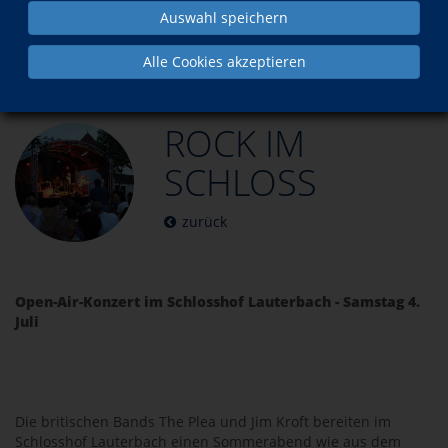
Auswahl speichern
Über uns
Impressionen / Rückblick
ROCK IM SCHLOSS
Alle Cookies akzeptieren
ROCK IM
SCHLOSS
zurück
Open-Air-Konzert im Schlosshof Lauterbach - Samstag 4.
Juli
Die britischen Bands The Plea und Jim Kroft bereiten im
Schlosshof Lauterbach einen Sommerabend wie aus dem