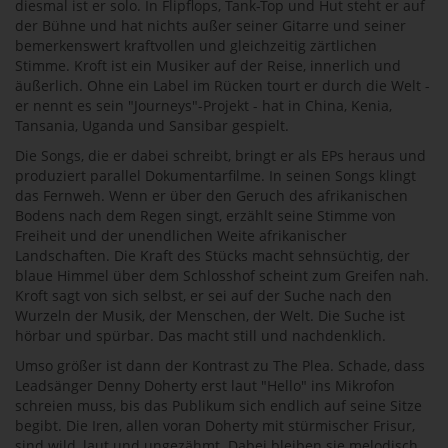
diesmal ist er solo. In Flipflops, Tank-Top und Hut steht er auf
der Bühne und hat nichts außer seiner Gitarre und seiner
bemerkenswert kraftvollen und gleichzeitig zärtlichen
Stimme. Kroft ist ein Musiker auf der Reise, innerlich und
äußerlich. Ohne ein Label im Rücken tourt er durch die Welt -
er nennt es sein "Journeys"-Projekt - hat in China, Kenia,
Tansania, Uganda und Sansibar gespielt.
Die Songs, die er dabei schreibt, bringt er als EPs heraus und
produziert parallel Dokumentarfilme. In seinen Songs klingt
das Fernweh. Wenn er über den Geruch des afrikanischen
Bodens nach dem Regen singt, erzählt seine Stimme von
Freiheit und der unendlichen Weite afrikanischer
Landschaften. Die Kraft des Stücks macht sehnsüchtig, der
blaue Himmel über dem Schlosshof scheint zum Greifen nah.
Kroft sagt von sich selbst, er sei auf der Suche nach den
Wurzeln der Musik, der Menschen, der Welt. Die Suche ist
hörbar und spürbar. Das macht still und nachdenklich.
Umso größer ist dann der Kontrast zu The Plea. Schade, dass
Leadsänger Denny Doherty erst laut "Hello" ins Mikrofon
schreien muss, bis das Publikum sich endlich auf seine Sitze
begibt. Die Iren, allen voran Doherty mit stürmischer Frisur,
sind wild, laut und ungezähmt. Dabei bleiben sie melodisch