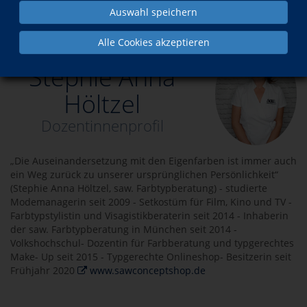
Auswahl speichern
Über uns
Dozenten
Stephie Anna Höltzel
Alle Cookies akzeptieren
Stephie Anna
Höltzel
Dozentinnenprofil
„Die Auseinandersetzung mit den Eigenfarben ist immer auch
ein Weg zurück zu unserer ursprünglichen Persönlichkeit“
(Stephie Anna Höltzel, saw. Farbtypberatung) - studierte
Modemanagerin seit 2009 - Setkostüm für Film, Kino und TV -
Farbtypstylistin und Visagistikberaterin seit 2014 - Inhaberin
der saw. Farbtypberatung in München seit 2014 -
Volkshochschul- Dozentin für Farbberatung und typgerechtes
Make- Up seit 2015 - Typgerechte Onlineshop- Besitzerin seit
Frühjahr 2020
www.sawconceptshop.de