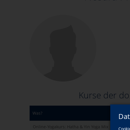
Kurse der do
Was?
Dat
Online-Yogakurs: Hatha & Yin Yoga Mix
Cooki