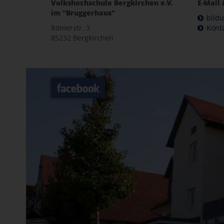
Volkshochschule Bergkirchen e.V.
E-Mail 
im "Bruggerhaus"
bild
Römerstr. 3
Kont
85232 Bergkirchen