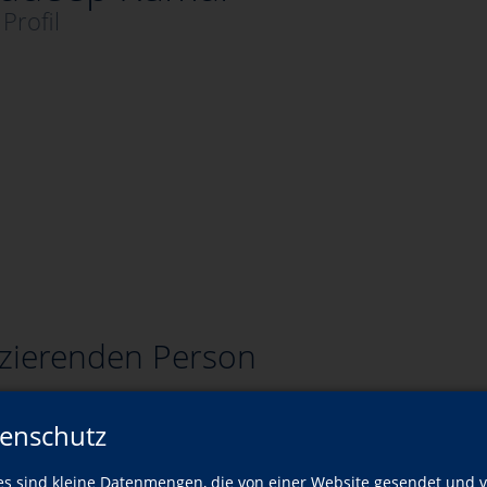
Profil
zierenden Person
Wann?
Wo?
enschutz
es sind kleine Datenmengen, die von einer Website gesendet und 