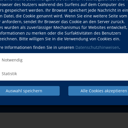
owser des Nutzers während des Surfens auf dem Computer des
rs gespeichert werden. Ihr Browser speichert jede Nachricht in ei
en Datei, die Cookie genannt wird. Wenn Sie eine weitere Seite vom
r anfordern, sendet Ihr Browser das Cookie an den Server zurück.
es wurden als zuverlässiger Mechanismus für Websites entwickelt
Informationen zu merken oder die Surfaktivitäten des Benutzers
zeichnen. Bitte willigen Sie in die Verwendung von Cookies ein.
NACH OBEN
re Informationen finden Sie in unseren
Datenschutzhinweisen
.
Notwendig
Beruf
Gesundheit
Statistik
Pr
IMPRESSUM
AGB
DATENSCHUTZERKLÄRUNG
WID
Auswahl speichern
Alle Cookies akzeptieren