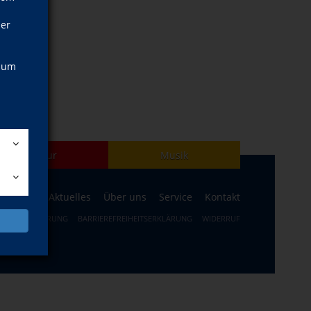
ner
, um
Kultur
Musik
ogramm
Aktuelles
Über uns
Service
Kontakt
ERRUFSBELEHRUNG
BARRIEREFREIHEITSERKLÄRUNG
WIDERRUF