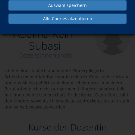
Auswahl speichern
Über uns
Dozenten
Adelina Rein-Subasi
Alle Cookies akzeptieren
Adelina Rein-
Subasi
Dozentinnenprofil
Ich bin eine staatlich anerkannte Kinderpflegerin.
Schon in meiner Kindheit war ich mit der Kunst sehr vertraut
und das Malen gehört zu meinem Leben dazu. In meinem
Beruf arbeite ich nicht nur gerne mit Kindern, sondern teile
mit ihnen meine Leidenschaft für die Kunst. Denn Kunst hilft
den Kindern sowohl sich kreativ auszudrücken, als auch stark
und selbstbewusst zu werden.
Kurse der Dozentin