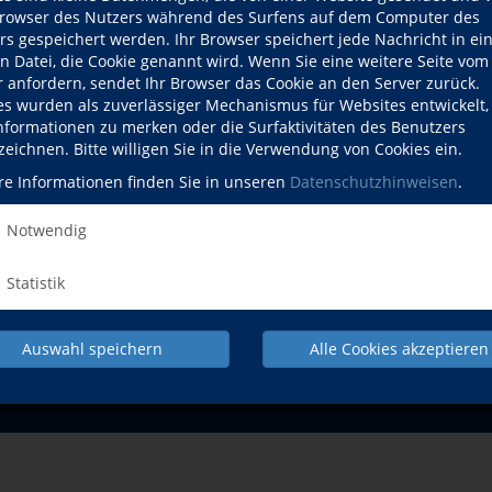
owser des Nutzers während des Surfens auf dem Computer des
rs gespeichert werden. Ihr Browser speichert jede Nachricht in ei
en Datei, die Cookie genannt wird. Wenn Sie eine weitere Seite vom
r anfordern, sendet Ihr Browser das Cookie an den Server zurück.
es wurden als zuverlässiger Mechanismus für Websites entwickelt
Informationen zu merken oder die Surfaktivitäten des Benutzers
zeichnen. Bitte willigen Sie in die Verwendung von Cookies ein.
NACH OBEN
re Informationen finden Sie in unseren
Datenschutzhinweisen
.
Notwendig
Beruf
Gesundheit
Statistik
Pr
IMPRESSUM
AGB
DATENSCHUTZERKLÄRUNG
WID
Auswahl speichern
Alle Cookies akzeptieren