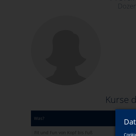
Dozen
Kurse d
Was?
Dat
Fit und Fun von Kopf bis Fuß
Cooki