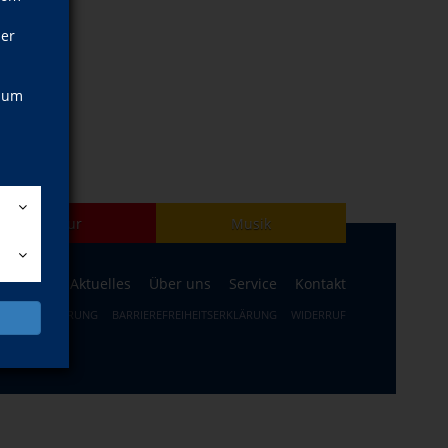
ner
, um
Kultur
Musik
ogramm
Aktuelles
Über uns
Service
Kontakt
ERRUFSBELEHRUNG
BARRIEREFREIHEITSERKLÄRUNG
WIDERRUF