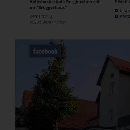
Volkshochschule Bergkirchen e.V.
E-Mail 
im "Bruggerhaus"
bild
Römerstr. 3
Kont
85232 Bergkirchen