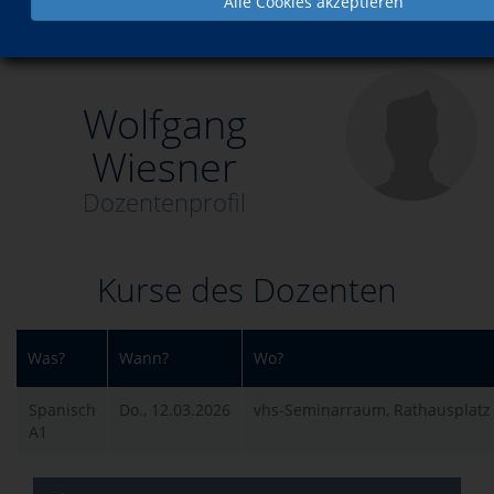
Alle Cookies akzeptieren
Über uns
Dozenten
Wolfgang Wiesner
Wolfgang
Wiesner
Dozentenprofil
Kurse des Dozenten
Was?
Wann?
Wo?
Spanisch
Do., 12.03.2026
vhs-Seminarraum, Rathausplatz
A1