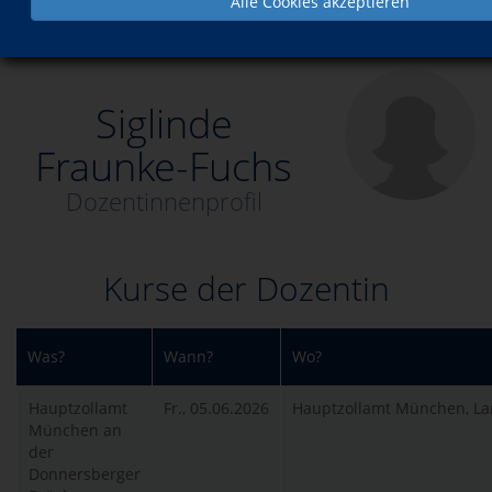
Alle Cookies akzeptieren
Über uns
Dozenten
Siglinde Fraunke-Fuchs
Siglinde
Fraunke-Fuchs
Dozentinnenprofil
Kurse der Dozentin
Was?
Wann?
Wo?
Hauptzollamt
Fr., 05.06.2026
Hauptzollamt München, Lan
München an
der
Donnersberger