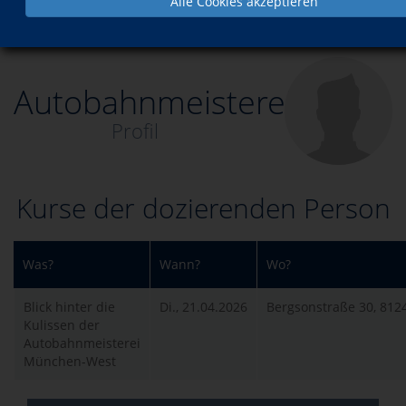
Alle Cookies akzeptieren
Über uns
Dozenten
Autobahnmeisterei
Autobahnmeisterei
Profil
Kurse der dozierenden Person
Was?
Wann?
Wo?
Blick hinter die
Di., 21.04.2026
Bergsonstraße 30, 81
Kulissen der
Autobahnmeisterei
München-West