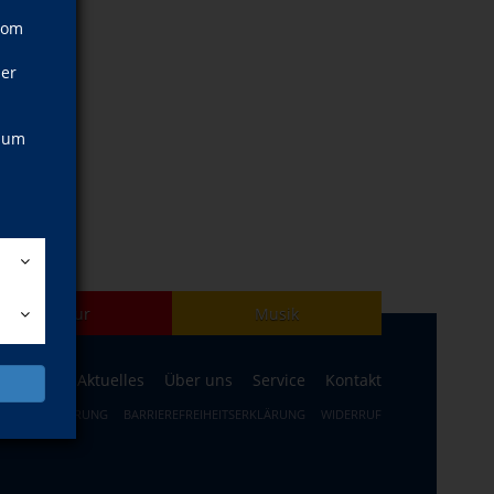
vom
ner
, um
Kultur
Musik
ogramm
Aktuelles
Über uns
Service
Kontakt
ERRUFSBELEHRUNG
BARRIEREFREIHEITSERKLÄRUNG
WIDERRUF