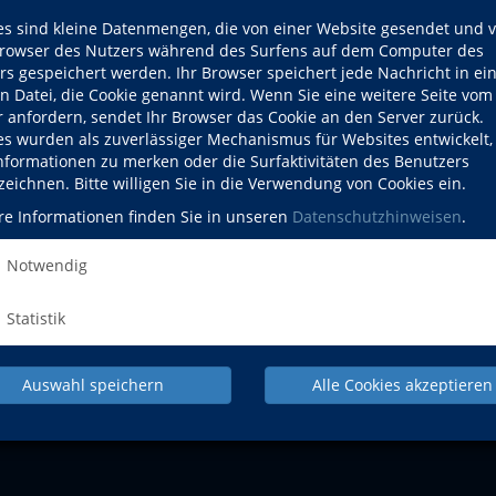
es sind kleine Datenmengen, die von einer Website gesendet und 
owser des Nutzers während des Surfens auf dem Computer des
 ab 5 Jahren
Sa., 10.10.2026
Odelzhausen
rs gespeichert werden. Ihr Browser speichert jede Nachricht in ei
en Datei, die Cookie genannt wird. Wenn Sie eine weitere Seite vom
r anfordern, sendet Ihr Browser das Cookie an den Server zurück.
es wurden als zuverlässiger Mechanismus für Websites entwickelt
Informationen zu merken oder die Surfaktivitäten des Benutzers
zeichnen. Bitte willigen Sie in die Verwendung von Cookies ein.
re Informationen finden Sie in unseren
Datenschutzhinweisen
.
NACH OBEN
Notwendig
Beruf
Gesundheit
Statistik
Pr
Auswahl speichern
Alle Cookies akzeptieren
IMPRESSUM
AGB
DATENSCHUTZERKLÄRUNG
WID