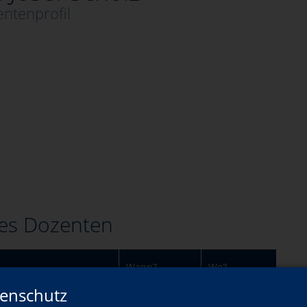
ntenprofil
es Dozenten
Wann?
Wo?
enschutz
d-Wanderung (ab 5
So., 19.04.2026
Tandern