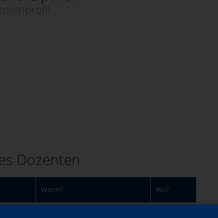
ntenprofil
es Dozenten
Wann?
Wo?
Mi., 04.03.2026