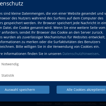
enschutz
Mi., 04.03.2026
es sind kleine Datenmengen, die von einer Website gesendet und 
Mi., 23.09.2026
owser des Nutzers während des Surfens auf dem Computer des
rs gespeichert werden. Ihr Browser speichert jede Nachricht in ei
Mi., 23.09.2026
en Datei, die Cookie genannt wird. Wenn Sie eine weitere Seite vom
r anfordern, sendet Ihr Browser das Cookie an den Server zurück.
es wurden als zuverlässiger Mechanismus für Websites entwickelt
Informationen zu merken oder die Surfaktivitäten des Benutzers
zeichnen. Bitte willigen Sie in die Verwendung von Cookies ein.
re Informationen finden Sie in unseren
Datenschutzhinweisen
.
NACH OBEN
Notwendig
Statistik
Beruf
Gesundheit
Auswahl speichern
Alle Cookies akzeptieren
Pr
IMPRESSUM
AGB
DATENSCHUTZERKLÄRUNG
WID