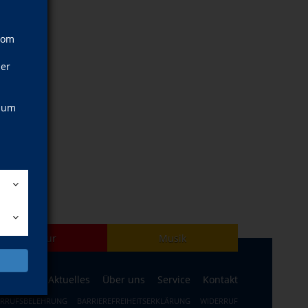
vom
ner
, um
Kultur
Musik
ogramm
Aktuelles
Über uns
Service
Kontakt
ERRUFSBELEHRUNG
BARRIEREFREIHEITSERKLÄRUNG
WIDERRUF