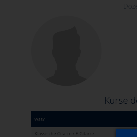
Doze
Kurse d
Was?
Klassische Gitarre / E-Gitarre