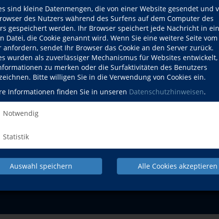
es sind kleine Datenmengen, die von einer Website gesendet und 
Mo., 07.12.2026
ONLINEKURS
owser des Nutzers während des Surfens auf dem Computer des
rs gespeichert werden. Ihr Browser speichert jede Nachricht in ei
en Datei, die Cookie genannt wird. Wenn Sie eine weitere Seite vom
r anfordern, sendet Ihr Browser das Cookie an den Server zurück.
es wurden als zuverlässiger Mechanismus für Websites entwickelt
Informationen zu merken oder die Surfaktivitäten des Benutzers
zeichnen. Bitte willigen Sie in die Verwendung von Cookies ein.
re Informationen finden Sie in unseren
Datenschutzhinweisen
.
NACH OBEN
Notwendig
Beruf
Gesundheit
Statistik
Pr
Auswahl speichern
Alle Cookies akzeptieren
IMPRESSUM
AGB
DATENSCHUTZERKLÄRUNG
WID