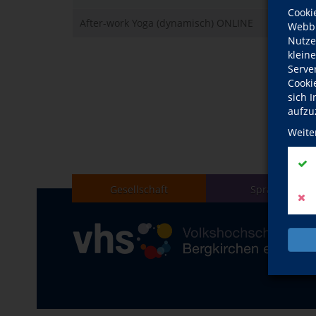
Cooki
After-work Yoga (dynamisch) ONLINE
Webbr
Nutze
klein
Serve
Cooki
sich 
aufzu
Weite
Gesellschaft
Sprachen