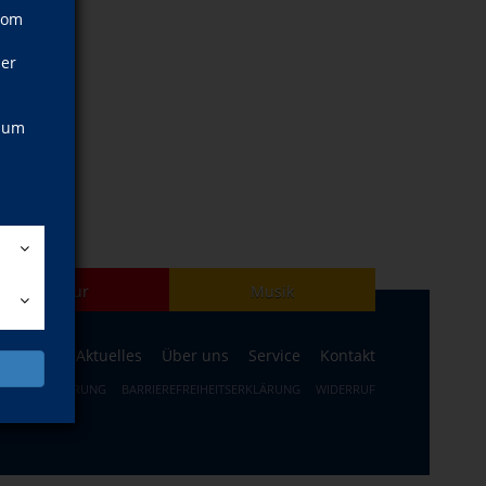
vom
ner
, um
Kultur
Musik
ogramm
Aktuelles
Über uns
Service
Kontakt
ERRUFSBELEHRUNG
BARRIEREFREIHEITSERKLÄRUNG
WIDERRUF