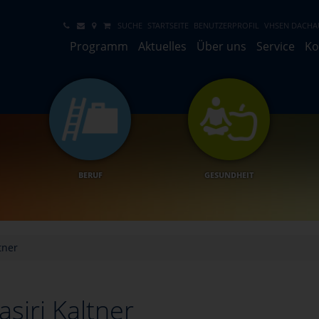
SUCHE
STARTSEITE
BENUTZERPROFIL
VHSEN DACHA
Programm
Aktuelles
Über uns
Service
Ko
BERUF
GESUNDHEIT
tner
siri Kaltner