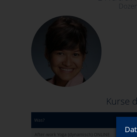
Dozen
Kurse d
Was?
Dat
After-work Yoga (dynamisch) ONLINE