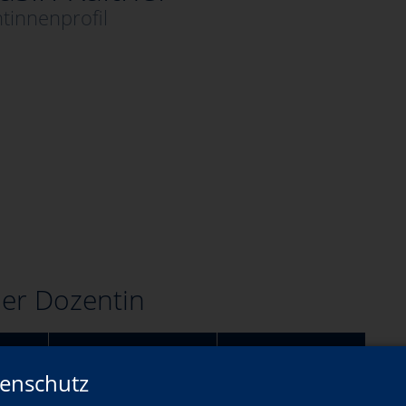
tinnenprofil
er Dozentin
Wann?
Wo?
enschutz
Mo., 21.09.2026
ONLINEKURS