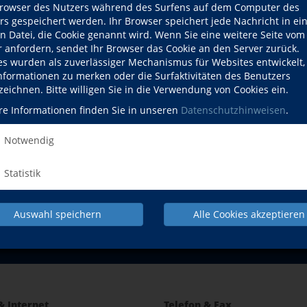
owser des Nutzers während des Surfens auf dem Computer des
rs gespeichert werden. Ihr Browser speichert jede Nachricht in ei
en Datei, die Cookie genannt wird. Wenn Sie eine weitere Seite vom
r anfordern, sendet Ihr Browser das Cookie an den Server zurück.
es wurden als zuverlässiger Mechanismus für Websites entwickelt
Informationen zu merken oder die Surfaktivitäten des Benutzers
zeichnen. Bitte willigen Sie in die Verwendung von Cookies ein.
NACH OBEN
re Informationen finden Sie in unseren
Datenschutzhinweisen
.
Notwendig
Beruf
Gesundheit
Statistik
Pr
IMPRESSUM
AGB
DATENSCHUTZERKLÄRUNG
WID
Auswahl speichern
Alle Cookies akzeptieren
& Internet
Telefon & Fax