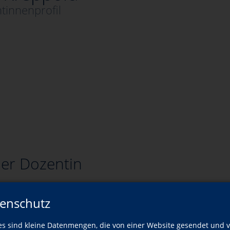
tinnenprofil
er Dozentin
Wann?
Wo?
enschutz
Fr., 18.09.2026
Altomünster
es sind kleine Datenmengen, die von einer Website gesendet und 