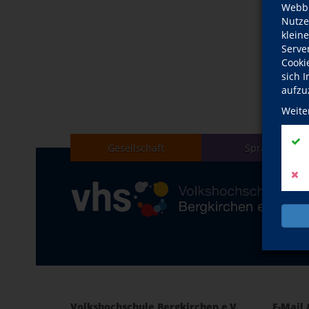
Webbr
Nutze
klein
Serve
Cooki
sich 
aufzu
Weite
Gesellschaft
Sprachen
Volkshochschule Bergkirchen e.V.
E-Mail 