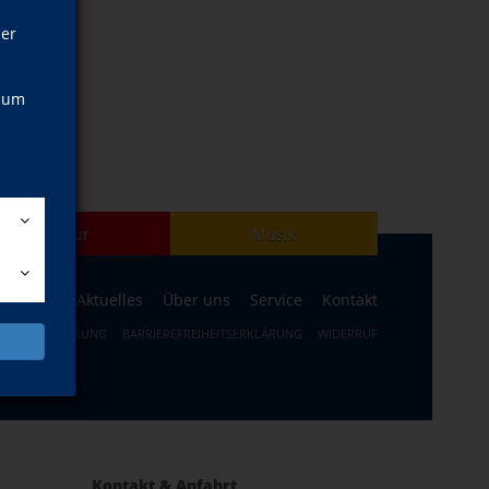
ner
, um
Kultur
Musik
ogramm
Aktuelles
Über uns
Service
Kontakt
ERRUFSBELEHRUNG
BARRIEREFREIHEITSERKLÄRUNG
WIDERRUF
Kontakt & Anfahrt