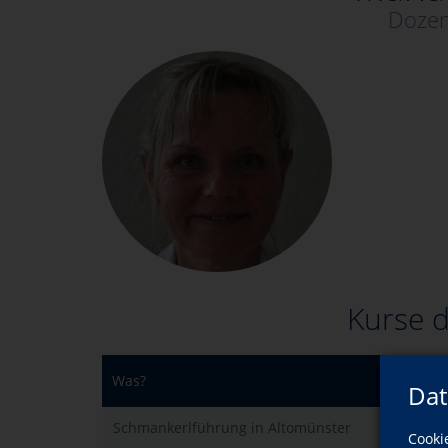
Dozen
Kurse d
Was?
Dat
Schmankerlführung in Altomünster
Cooki