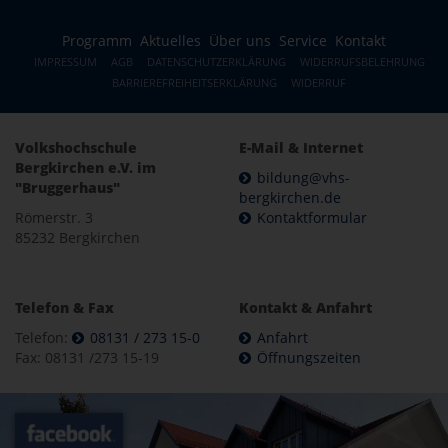
Programm
Aktuelles
Über uns
Service
Kontakt
IMPRESSUM
AGB
DATENSCHUTZERKLÄRUNG
WIDERRUFSBELEHRUNG
BARRIEREFREIHEITSERKLÄRUNG
WIDERRUF
Volkshochschule
E-Mail & Internet
Bergkirchen e.V. im
bildung@vhs-
"Bruggerhaus"
bergkirchen.de
Römerstr. 3
Kontaktformular
85232 Bergkirchen
Telefon & Fax
Kontakt & Anfahrt
Telefon:
08131 / 273 15-0
Anfahrt
Fax: 08131 /273 15-19
Öffnungszeiten