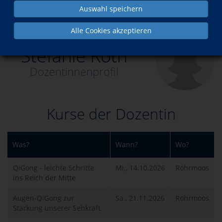
Auswahl speichern
Über uns
Dozenten
Stefanie Roth
Alle Cookies akzeptieren
Stefanie Roth
Dozentinnenprofil
Kurse der Dozentin
Was?
Wann?
Wo?
QiGong - leichte Schritte
Mi., 14.10.2026
Röhrmoos
ins Reich der Mitte
Augen-QiGong zur
Sa., 21.11.2026
Röhrmoos
Stärkung unserer Sehkraft