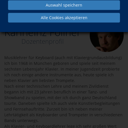
Auswahl speichern
Über uns
Dozenten
Karlheinz Follner
Alle Cookies akzeptieren
Karlheinz Follner
Dozentenprofil
Musiklehrer für Keyboard (auch mit Klaviergrundausbildung)
Ich bin 1968 in München geboren und spiele seit meinem
sechsten Lebensjahr Klavier. In meiner Jugendzeit probierte
ich noch einige andere Instrumente aus, heute spiele ich
neben Klavier am liebsten Trompete.
Nach einer technischen Lehre und meinem Zivildienst
begann ich mit 23 Jahren beruflich in einer Tanz- und
Showband zu spielen, mit der ich durch ganz Deutschland
tourte. Daneben spielte ich auch viele Künstlerbegleitungen
und Fernsehauftritte. Zurzeit bin ich neben meiner
Lehrtätigkeit als Keyboarder und Trompeter in verschiedenen
Bands unterwegs.
Als Klavier- und Keyboardlehrer lege ich sehr großen Wert