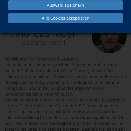
Auswahl speichern
Über uns
Dozenten
Andreas Mayr
Alle Cookies akzeptieren
Andreas Mayr
Dozentenprofil
Musiklehrer für Gitarre und E-Gitarre:
Ich habe an der neuen Jazzschool München studiert und
meinen Diplom-Abschluss im Fach Gitarre gemacht. Seit
vielen Jahren bin ich als Musiker in verschiedenen Bands und
Musikprojekten tätig. Aktuell bin ich Mitglied im Ensemble
"Tango sur" und in der Gruppe des argentinischen
Bandoneonspielers Roberto Russo.
Seit vielen Jahren unterrichte ich u. a. an der vhs Bergkirchen
e.V. die Fächer klassische Gitarre und E-Gitarre. In meinem
Unterrichtskonzept decke ich in technischer und auch in
stilistischer Hinsicht alle Bereiche des Gitarrespielens ab. Ob
Rock, Pop, Klassik oder Liedbegleitung - Gitarrespielen soll in
erster Linie Spaß und Freude bereiten! Deshalb werden auch