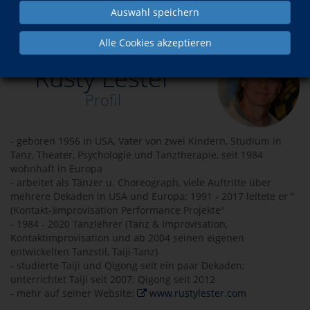
Auswahl speichern
Über uns
Dozenten
Rusty Lester
Alle Cookies akzeptieren
Rusty Lester
Profil
- geboren 1956 in USA, Vater von zwei Kindern, Studium in
Tanz, Theater, Psychologie und Tanztherapie, seit 1984
wohnhaft in Europa
- arbeitet als Tänzer u. Choreograph, viele Auftritte über
mehrere Dekaden in USA und Europa; 1991 - 2017 leitete er "
(Kontakt-)Improvisation Performance Projekte"
- 1984 - 2020 Tanzlehrer (Tanz & Improvisation,
Kontaktimprovisation und ab 2004 seinen eigenen
entwickelten Tanzstil, Taiji-Tanz)
- studierte Taiji und Qigong seit ein paar Dekaden;
unterrichtet Taiji seit 2007; Qigong seit 2012
- mehr auf seiner Website:
www.rustylester.com