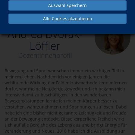
Auswahl speichern
Über uns
Dozenten
Andrea Dvorak-Löffler
Alle Cookies akzeptieren
Andrea Dvorak-
Löffler
Dozentinnenprofil
Bewegung und Sport war schon immer ein wichtiger Teil in
meinem Leben. Nachdem ich vor einigen Jahren die
wohltuende Wirkung der Feldenkraismethode kennenlernen
durfte, war meine Neugierde geweckt und ich begann mich
intensiv damit zu beschäftigen. In den wunderbaren
Bewegungsstunden lernte ich meinen Körper besser zu
verstehen, wahrzunehmen und Spannungen zu lösen. Dabei
habe ich eine bisher nicht gekannte Leichtigkeit und Freude
an der Bewegung entdeckt. Diese körperliche Freiheit wirkt
sich auf alle Bereiche des Lebens aus und bringt Energie für
Veränderung und Neues. 2018 habe ich die Ausbildung zur